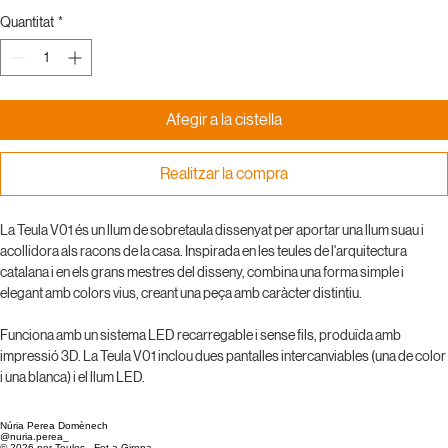
Quantitat
*
Afegir a la cistella
Realitzar la compra
La Teula V01 és un llum de sobretaula dissenyat per aportar una llum suau i 
acollidora als racons de la casa. Inspirada en les teules de l'arquitectura 
catalana i en els grans mestres del disseny, combina una forma simple i 
elegant amb colors vius, creant una peça amb caràcter distintiu. 
Funciona amb un sistema LED recarregable i sense fils, produïda amb 
impressió 3D. La Teula V01 inclou dues pantalles intercanviables (una de color 
i una blanca) i el llum LED.
Núria Perea Domènech
@nuria.perea_
© 2026 por Teules. Fet a Girona